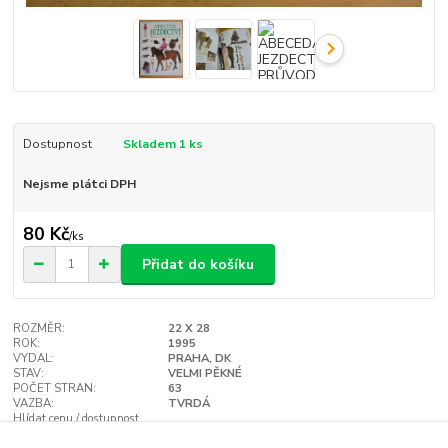
Dostupnost
Skladem 1 ks
Nejsme plátci DPH
80 Kč
/
ks
Přidat do košíku
ROZMĚR:
22 X 28
ROK:
1995
VYDAL:
PRAHA, DK
STAV:
VELMI PĚKNÉ
POČET STRAN:
63
VAZBA:
TVRDÁ
Hlídat cenu / dostupnost