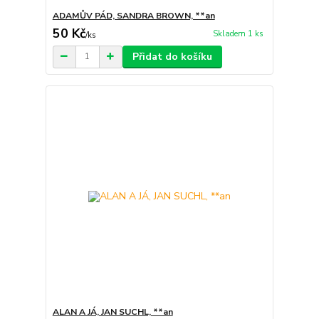
ADAMŮV PÁD, SANDRA BROWN, **an
50 Kč
Skladem 1 ks
/
ks
Přidat do košíku
ALAN A JÁ, JAN SUCHL, **an