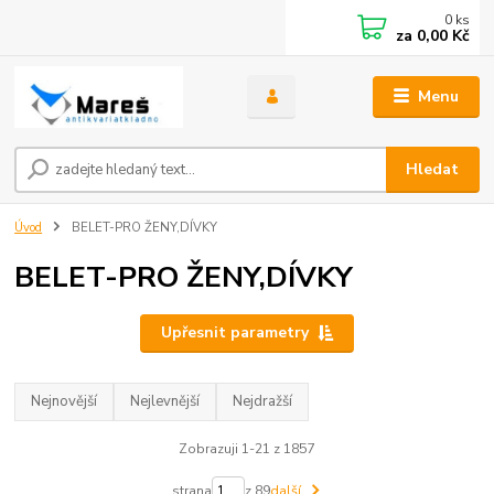
0
ks
za
0,00 Kč
Menu
Hledat
Úvod
BELET-PRO ŽENY,DÍVKY
BELET-PRO ŽENY,DÍVKY
Upřesnit parametry
Nejnovější
Nejlevnější
Nejdražší
Zobrazuji 1-21 z 1857
strana
z 89
další