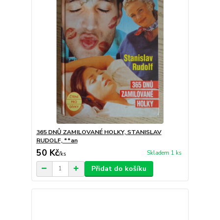
365 DNŮ ZAMILOVANÉ HOLKY, STANISLAV
RUDOLF, **an
50 Kč
Skladem 1 ks
/
ks
Přidat do košíku