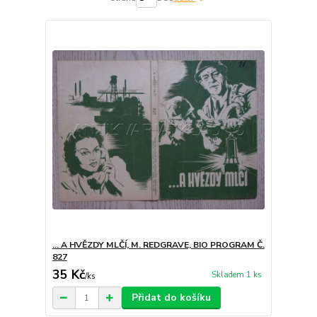
... A HVĚZDY MLČÍ, M. REDGRAVE, BIO PROGRAM Č.
827
35 Kč
Skladem 1 ks
/
ks
Přidat do košíku