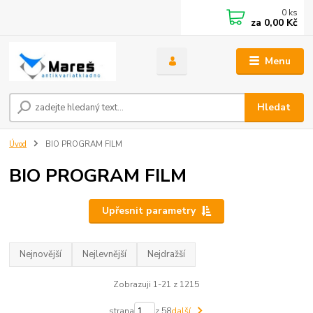
0
ks
za
0,00 Kč
Menu
Hledat
Úvod
BIO PROGRAM FILM
BIO PROGRAM FILM
Upřesnit parametry
Nejnovější
Nejlevnější
Nejdražší
Zobrazuji 1-21 z 1215
strana
z 58
další