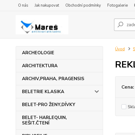
O nás
Jak nakupovat
Obchodní podmínky
Fotogalerie
Úvod
ARCHEOLOGIE
REK
ARCHITEKTURA
ARCHIV,PRAHA, PRAGENSIS
Cena:
BELETRIE KLASIKA
BELET-PRO ŽENY,DÍVKY
Skl
BELET- HARLEQUIN,
SEŠIT.ČTENÍ