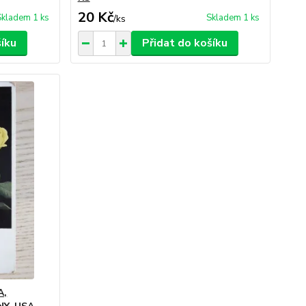
20 Kč
Skladem 1 ks
Skladem 1 ks
/
ks
šíku
Přidat do košíku
A,