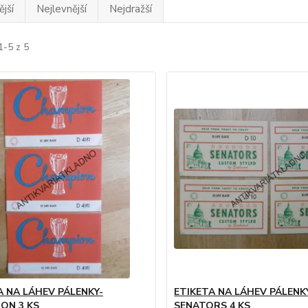
jší
Nejlevnější
Nejdražší
1-5 z 5
A NA LÁHEV PÁLENKY-
ETIKETA NA LÁHEV PÁLENKY
ON 3 KS
SENATORS 4 KS