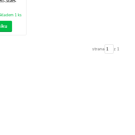
Y, USA,
Skladem 1 ks
šíku
strana
z 1