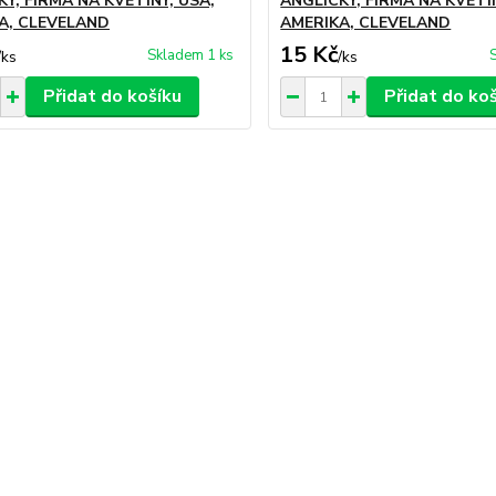
Y, FIRMA NA KVĚTINY, USA,
ANGLICKY, FIRMA NA KVĚTIN
A, CLEVELAND
AMERIKA, CLEVELAND
15 Kč
Skladem 1 ks
/
ks
/
ks
Přidat do košíku
Přidat do ko