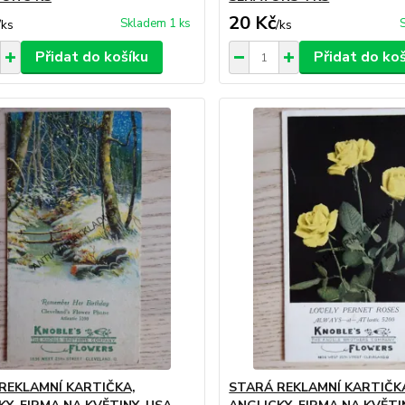
20 Kč
Skladem 1 ks
/
ks
/
ks
Přidat do košíku
Přidat do ko
REKLAMNÍ KARTIČKA,
STARÁ REKLAMNÍ KARTIČK