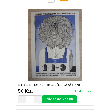
1 + 1 = 3, FILM NSR, R: GENÉE, PLAKÁT 778
50 Kč
Skladem 1 ks
/
ks
Přidat do košíku