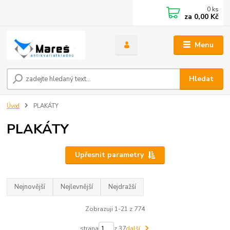
0
ks
za
0,00 Kč
Menu
Hledat
Úvod
PLAKÁTY
PLAKÁTY
Upřesnit parametry
Nejnovější
Nejlevnější
Nejdražší
Zobrazuji 1-21 z 774
strana
z 37
další