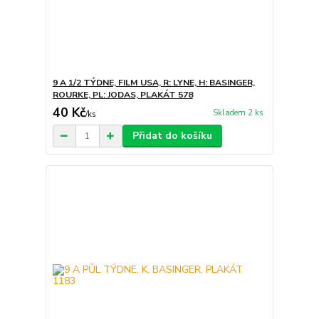
9 A 1/2 TÝDNE, FILM USA, R: LYNE, H: BASINGER,
ROURKE, PL: JODAS, PLAKÁT 578
40 Kč
Skladem 2 ks
/
ks
Přidat do košíku