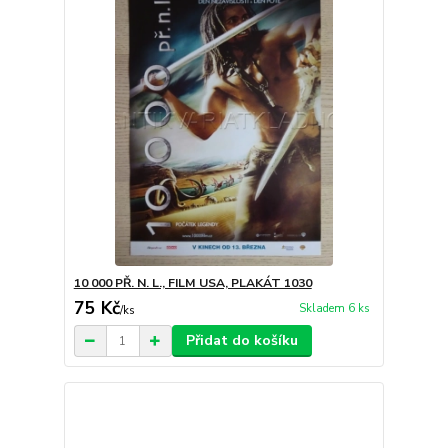
10 000 PŘ. N. L., FILM USA, PLAKÁT 1030
75 Kč
Skladem 6 ks
/
ks
Přidat do košíku