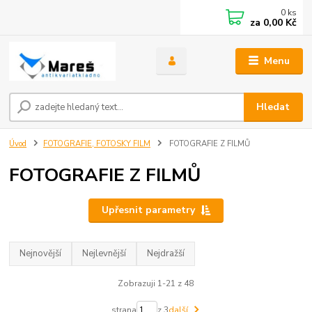
0
ks
za
0,00 Kč
Menu
Hledat
Úvod
FOTOGRAFIE, FOTOSKY FILM
FOTOGRAFIE Z FILMŮ
FOTOGRAFIE Z FILMŮ
Upřesnit parametry
Nejnovější
Nejlevnější
Nejdražší
Zobrazuji 1-21 z 48
strana
z 3
další