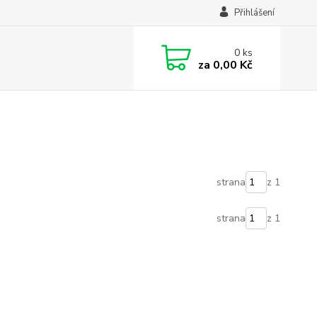
Přihlášení
0
ks
za
0,00 Kč
strana
z 1
strana
z 1