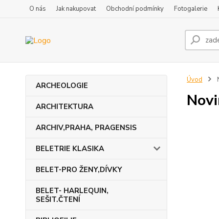
O nás
Jak nakupovat
Obchodní podmínky
Fotogalerie
Úvod
ARCHEOLOGIE
Novi
ARCHITEKTURA
ARCHIV,PRAHA, PRAGENSIS
BELETRIE KLASIKA
BELET-PRO ŽENY,DÍVKY
BELET- HARLEQUIN,
SEŠIT.ČTENÍ