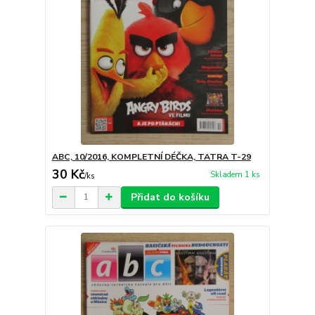
ABC, 10/2016, KOMPLETNÍ DÉČKA, TATRA T-29
30 Kč
Skladem 1 ks
/
ks
Přidat do košíku