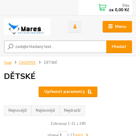
0
ks
za
0,00 Kč
Menu
Hledat
Úvod
ČASOPISY
DĚTSKÉ
DĚTSKÉ
Upřesnit parametry
Nejnovější
Nejlevnější
Nejdražší
Zobrazuji 1-21 z 245
strana
z 12
další