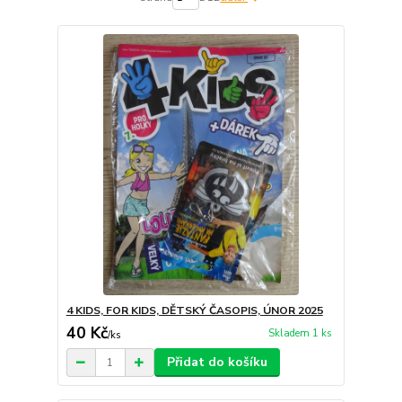
4 KIDS, FOR KIDS, DĚTSKÝ ČASOPIS, ÚNOR 2025
40 Kč
Skladem 1 ks
/
ks
Přidat do košíku