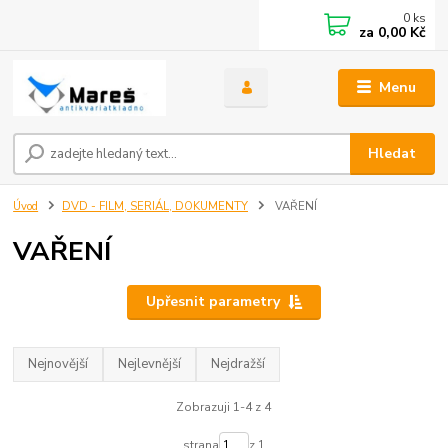
0
ks
za
0,00 Kč
Menu
Hledat
Úvod
DVD - FILM, SERIÁL, DOKUMENTY
VAŘENÍ
VAŘENÍ
Upřesnit parametry
Nejnovější
Nejlevnější
Nejdražší
Zobrazuji 1-4 z 4
strana
z 1