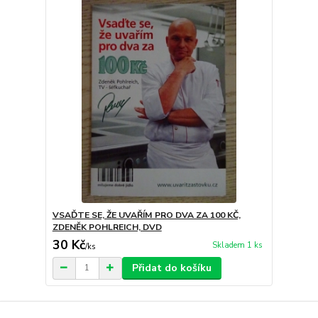
VSAĎTE SE, ŽE UVAŘÍM PRO DVA ZA 100 KČ,
ZDENĚK POHLREICH, DVD
30 Kč
Skladem 1 ks
/
ks
Přidat do košíku
strana
z 1