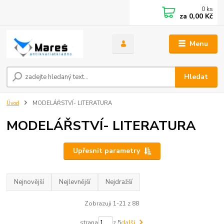
0
ks
za
0,00 Kč
Menu
Hledat
Úvod
MODELÁŘSTVÍ- LITERATURA
MODELÁŘSTVÍ- LITERATURA
Upřesnit parametry
Nejnovější
Nejlevnější
Nejdražší
Zobrazuji 1-21 z 88
strana
z 5
další