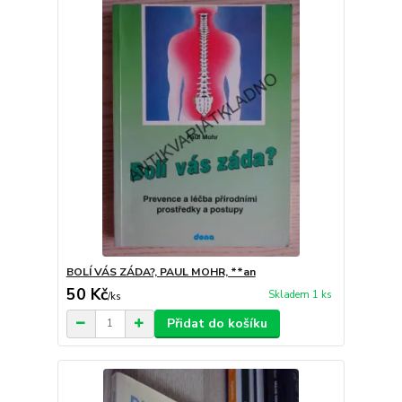
BOLÍ VÁS ZÁDA?, PAUL MOHR, **an
50 Kč
Skladem 1 ks
/
ks
Přidat do košíku