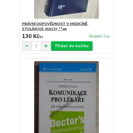
PRÁVNÍ ODPOVĚDNOST V MEDICÍNĚ,
STOLÍNOVÁ, MACH, **an
130 Kč
Skladem 1 ks
/
ks
Přidat do košíku