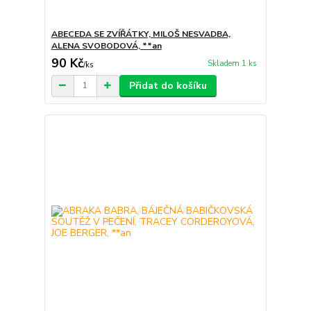
ABECEDA SE ZVÍŘÁTKY, MILOŠ NESVADBA,
ALENA SVOBODOVÁ, **an
90 Kč
Skladem 1 ks
/
ks
Přidat do košíku