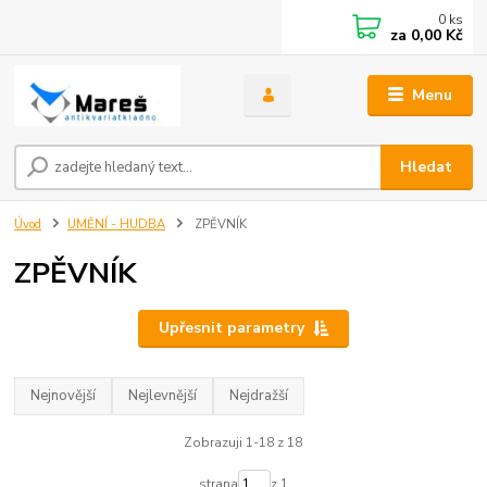
0
ks
za
0,00 Kč
Menu
Hledat
Úvod
UMĚNÍ - HUDBA
ZPĚVNÍK
ZPĚVNÍK
Upřesnit parametry
Nejnovější
Nejlevnější
Nejdražší
Zobrazuji 1-18 z 18
strana
z 1