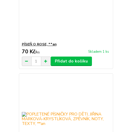
PÍSEŇ O ROSE, **an
70 Kč
Skladem 1 ks
/
ks
Přidat do košíku