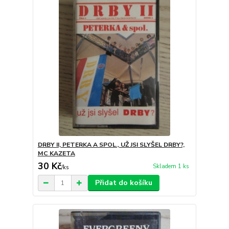
DRBY II, PETERKA A SPOL., UŽ JSI SLYŠEL DRBY?,
MC KAZETA
30 Kč
Skladem 1 ks
/
ks
Přidat do košíku