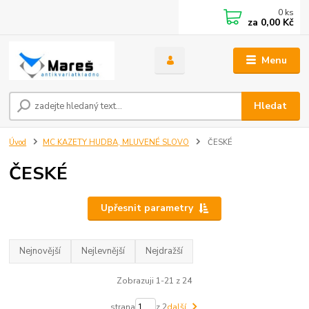
0
ks
za
0,00 Kč
Menu
Hledat
Úvod
MC KAZETY HUDBA, MLUVENÉ SLOVO
ČESKÉ
ČESKÉ
Upřesnit parametry
Nejnovější
Nejlevnější
Nejdražší
Zobrazuji 1-21 z 24
strana
z 2
další