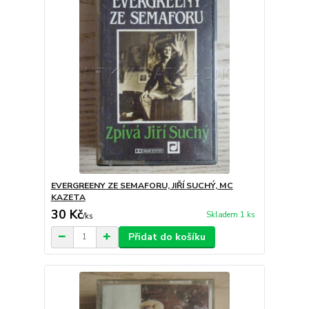
EVERGREENY ZE SEMAFORU, JIŘÍ SUCHÝ, MC
KAZETA
30 Kč
Skladem 1 ks
/
ks
Přidat do košíku