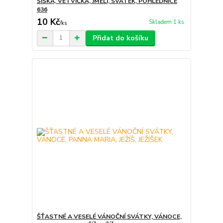
ŠIŠKA, VĚTVIČKA, JMELÍ, SVÁTEK, POHLEDNICE
636
10 Kč
Skladem 1 ks
/
ks
Přidat do košíku
ŠŤASTNÉ A VESELÉ VÁNOČNÍ SVÁTKY, VÁNOCE,