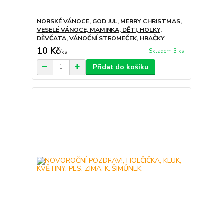
NORSKÉ VÁNOCE, GOD JUL, MERRY CHRISTMAS,
VESELÉ VÁNOCE, MAMINKA, DĚTI, HOLKY,
DĚVČATA, VÁNOČNÍ STROMEČEK, HRAČKY
10 Kč
Skladem 3 ks
/
ks
Přidat do košíku