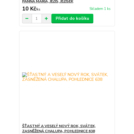
PANNA MARIA, JEŽÍŠ, JEŽÍŠEK
10 Kč
Skladem 1 ks
/
ks
Přidat do košíku
ŠŤASTNÝ A VESELÝ NOVÝ ROK, SVÁTEK,
ZASNĚŽENÁ CHALUPA, POHLEDNICE 638