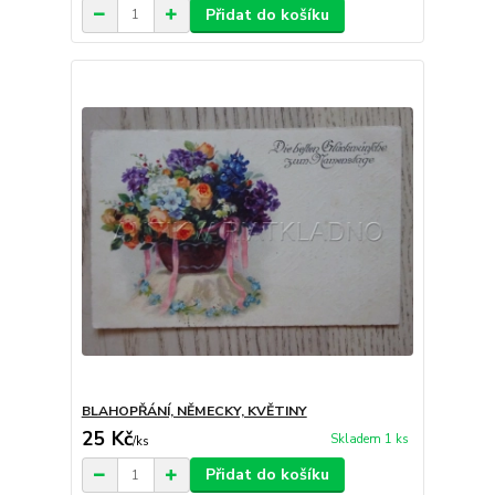
Přidat do košíku
BLAHOPŘÁNÍ, NĚMECKY, KVĚTINY
25 Kč
Skladem 1 ks
/
ks
Přidat do košíku