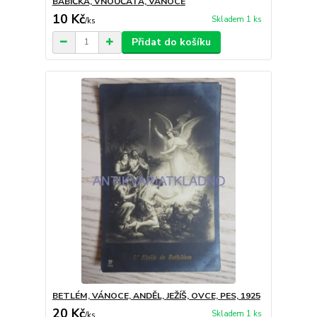
BABIČKA, VNOUČATA, VÁNOCE
10 Kč
Skladem 1 ks
/
ks
Přidat do košíku
BETLÉM, VÁNOCE, ANDĚL, JEŽÍŠ, OVCE, PES, 1925
20 Kč
Skladem 1 ks
/
ks