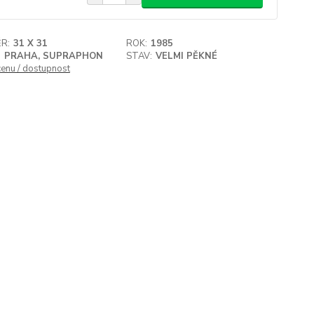
R:
31 X 31
ROK:
1985
:
PRAHA, SUPRAPHON
STAV:
VELMI PĚKNÉ
cenu / dostupnost