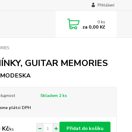
Přihlášení
0
ks
za
0,00 Kč
ORIES
ÍNKY, GUITAR MEMORIES
AMODESKA
tupnost
Skladem 2 ks
sme plátci DPH
 Kč
Přidat do košíku
/
ks