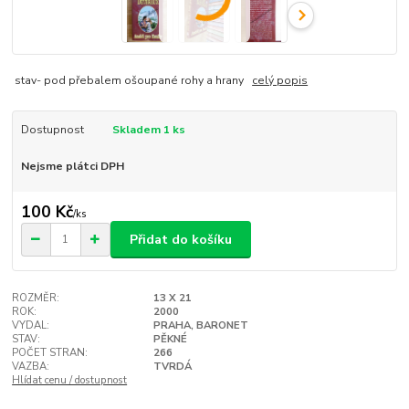
stav- pod přebalem ošoupané rohy a hrany
celý popis
Dostupnost
Skladem 1 ks
Nejsme plátci DPH
100 Kč
/
ks
Přidat do košíku
ROZMĚR:
13 X 21
ROK:
2000
VYDAL:
PRAHA, BARONET
STAV:
PĚKNÉ
POČET STRAN:
266
VAZBA:
TVRDÁ
Hlídat cenu / dostupnost