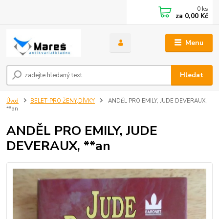
0
ks
za
0,00 Kč
Menu
Hledat
Úvod
BELET-PRO ŽENY,DÍVKY
ANDĚL PRO EMILY, JUDE DEVERAUX,
**an
ANDĚL PRO EMILY, JUDE
DEVERAUX, **an