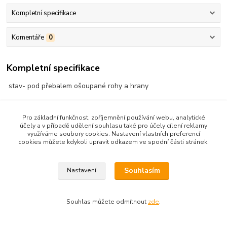
Kompletní specifikace
Komentáře
0
Kompletní specifikace
stav- pod přebalem ošoupané rohy a hrany
Pro základní funkčnost, zpříjemnění používání webu, analytické
účely a v případě udělení souhlasu také pro účely cílení reklamy
využíváme soubory cookies. Nastavení vlastních preferencí
cookies můžete kdykoli upravit odkazem ve spodní části stránek.
Zboží zařazeno v kategoriích
BELET-PRO ŽENY,DÍVKY
Souhlasím
Nastavení
Souhlas můžete odmítnout
zde
.
Upravit sběr cookies.