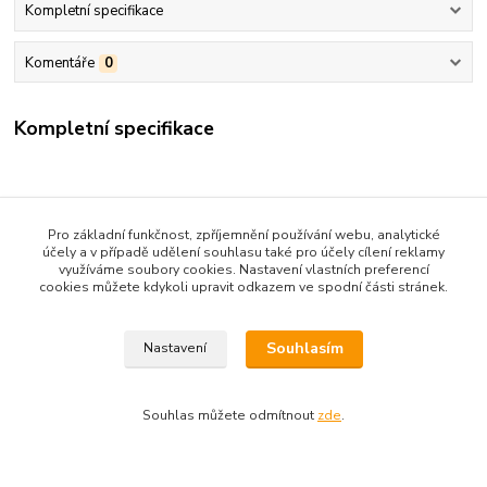
Kompletní specifikace
Komentáře
0
Kompletní specifikace
Pro základní funkčnost, zpříjemnění používání webu, analytické
účely a v případě udělení souhlasu také pro účely cílení reklamy
využíváme soubory cookies. Nastavení vlastních preferencí
cookies můžete kdykoli upravit odkazem ve spodní části stránek.
Zboží zařazeno v kategoriích
BELET-PRO ŽENY,DÍVKY
Souhlasím
Nastavení
Souhlas můžete odmítnout
zde
.
Upravit sběr cookies.