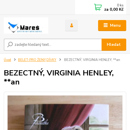
0
ks
za
0,00 Kč
Menu
Hledat
Úvod
BELET-PRO ŽENY,DÍVKY
BEZECTNÝ, VIRGINIA HENLEY, **an
BEZECTNÝ, VIRGINIA HENLEY,
**an