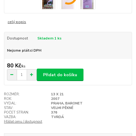
celý popis
Dostupnost
Skladem 1 ks
Nejsme plátci DPH
80 Kč
/
ks
Přidat do košíku
ROZMĚR:
13 X 21
ROK:
2007
VYDAL:
PRAHA, BARONET
STAV:
VELMI PĚKNÉ
POČET STRAN:
376
VAZBA:
TVRDÁ
Hlídat cenu / dostupnost