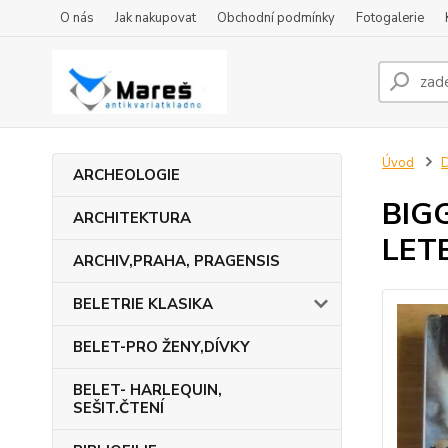
O nás
Jak nakupovat
Obchodní podmínky
Fotogalerie
Úvod
ARCHEOLOGIE
BIG
ARCHITEKTURA
LETE
ARCHIV,PRAHA, PRAGENSIS
BELETRIE KLASIKA
BELET-PRO ŽENY,DÍVKY
BELET- HARLEQUIN,
SEŠIT.ČTENÍ