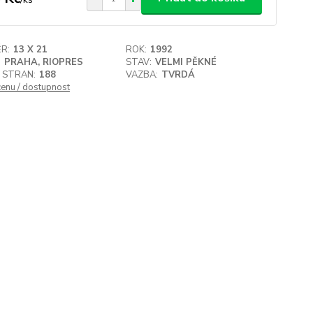
R:
13 X 21
ROK:
1992
:
PRAHA, RIOPRES
STAV:
VELMI PĚKNÉ
 STRAN:
188
VAZBA:
TVRDÁ
cenu / dostupnost