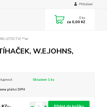
Přihlášení
0
ks
za
0,00 Kč
S, LETECTVÍ, **an
ÍHAČEK, W.E.JOHNS,
tupnost
Skladem 1 ks
sme plátci DPH
 Kč
Přidat do košíku
/
ks