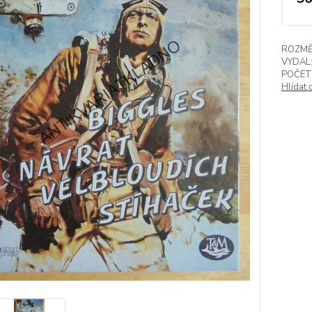
ROZMĚ
VYDAL
POČET
Hlídat 