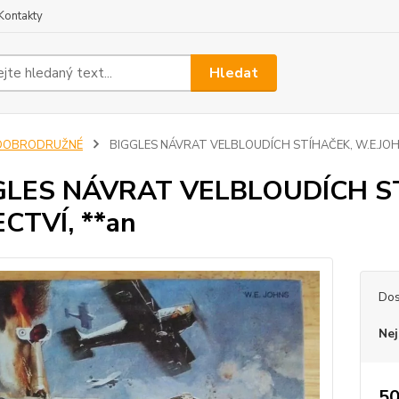
Kontakty
Hledat
DOBRODRUŽNÉ
BIGGLES NÁVRAT VELBLOUDÍCH STÍHAČEK, W.E.JOHN
GLES NÁVRAT VELBLOUDÍCH ST
CTVÍ, **an
Dos
Nej
50