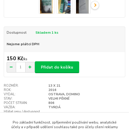
Dostupnost
Skladem 1 ks
Nejsme plátci DPH
150 Kč
/
ks
Přidat do košíku
ROZMĚR:
13 X 21
ROK:
2016
VYDAL:
OSTRAVA, DOMINO
STAV:
VELMI PĚKNÉ
POČET STRAN:
806
VAZBA:
TVRDÁ
Hlídat cenu / dostupnost
Pro základní funkčnost, zpříjemnění používání webu, analytické
účely a v případě udělení souhlasu také pro účely cílení reklamy