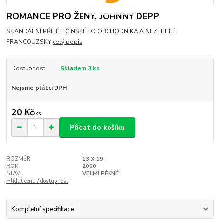
ROMANCE PRO ŽENY, JOHNNY DEPP
SKANDÁLNÍ PŘÍBĚH ČÍNSKÉHO OBCHODNÍKA A NEZLETILÉ
FRANCOUZSKY
celý popis
Dostupnost
Skladem 3 ks
Nejsme plátci DPH
20 Kč
/
ks
Přidat do košíku
ROZMĚR:
13 X 19
ROK:
2000
STAV:
VELMI PĚKNÉ
Hlídat cenu / dostupnost
Kompletní specifikace