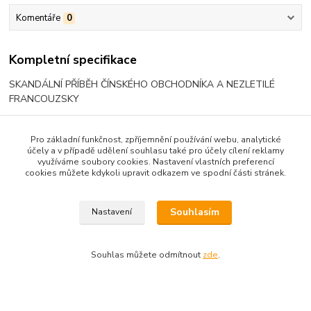
Komentáře
0
Kompletní specifikace
SKANDÁLNÍ PŘÍBĚH ČÍNSKÉHO OBCHODNÍKA A NEZLETILÉ
FRANCOUZSKY
Pro základní funkčnost, zpříjemnění používání webu, analytické
účely a v případě udělení souhlasu také pro účely cílení reklamy
Zboží zařazeno v kategoriích
využíváme soubory cookies. Nastavení vlastních preferencí
cookies můžete kdykoli upravit odkazem ve spodní části stránek.
DVD - FILM, SERIÁL, DOKUMENTY
FILM ZAHRANIČÍ
Souhlasím
Nastavení
Souhlas můžete odmítnout
zde
.
Upravit sběr cookies.