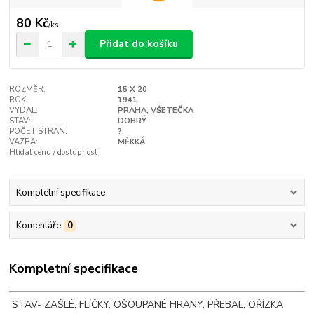
80 Kč
/
ks
Přidat do košíku
ROZMĚR:
15 X 20
ROK:
1941
VYDAL:
PRAHA, VŠETEČKA
STAV:
DOBRÝ
POČET STRAN:
?
VAZBA:
MĚKKÁ
Hlídat cenu / dostupnost
Kompletní specifikace
Komentáře
0
Kompletní specifikace
STAV- ZAŠLÉ, FLÍČKY, OŠOUPANÉ HRANY, PŘEBAL, OŘÍZKA