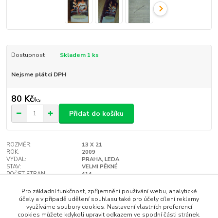
Dostupnost
Skladem 1 ks
Nejsme plátci DPH
80 Kč
/
ks
Přidat do košíku
ROZMĚR:
13 X 21
ROK:
2009
VYDAL:
PRAHA, LEDA
STAV:
VELMI PĚKNÉ
POČET STRAN:
414
VAZBA:
TVRDÁ
Hlídat cenu / dostupnost
Pro základní funkčnost, zpříjemnění používání webu, analytické
účely a v případě udělení souhlasu také pro účely cílení reklamy
využíváme soubory cookies. Nastavení vlastních preferencí
cookies můžete kdykoli upravit odkazem ve spodní části stránek.