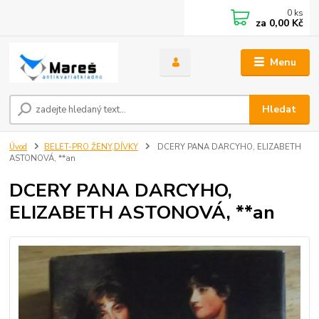
0
ks
za
0,00 Kč
Menu
Hledat
Úvod
BELET-PRO ŽENY,DÍVKY
DCERY PANA DARCYHO, ELIZABETH
ASTONOVÁ, **an
DCERY PANA DARCYHO,
ELIZABETH ASTONOVÁ, **an