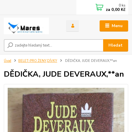
0
ks
za
0,00 Kč
Menu
Hledat
Úvod
BELET-PRO ŽENY,DÍVKY
DĚDIČKA, JUDE DEVERAUX,**an
DĚDIČKA, JUDE DEVERAUX,**an