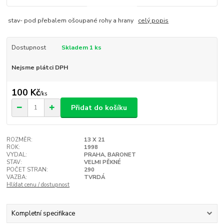
stav- pod přebalem ošoupané rohy a hrany
celý popis
Dostupnost
Skladem 1 ks
Nejsme plátci DPH
100 Kč
/
ks
Přidat do košíku
ROZMĚR:
13 X 21
ROK:
1998
VYDAL:
PRAHA, BARONET
STAV:
VELMI PĚKNÉ
POČET STRAN:
290
VAZBA:
TVRDÁ
Hlídat cenu / dostupnost
Kompletní specifikace