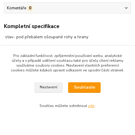
Komentáře
0
Kompletní specifikace
stav- pod přebalem ošoupané rohy a hrany
Pro základní funkčnost, zpříjemnění používání webu, analytické
účely a v případě udělení souhlasu také pro účely cílení reklamy
využíváme soubory cookies. Nastavení vlastních preferencí
cookies můžete kdykoli upravit odkazem ve spodní části stránek.
Zboží zařazeno v kategoriích
BELET-PRO ŽENY,DÍVKY
Souhlasím
Nastavení
Souhlas můžete odmítnout
zde
.
Upravit sběr cookies.
Vytvořeno na
Eshop-rychle.cz