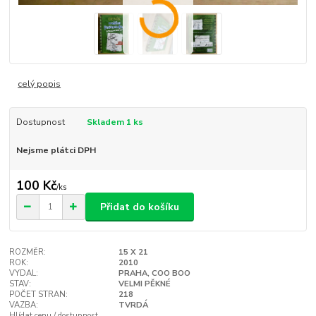
celý popis
Dostupnost
Skladem 1 ks
Nejsme plátci DPH
100 Kč
/
ks
Přidat do košíku
ROZMĚR:
15 X 21
ROK:
2010
VYDAL:
PRAHA, COO BOO
STAV:
VELMI PĚKNÉ
POČET STRAN:
218
VAZBA:
TVRDÁ
Hlídat cenu / dostupnost