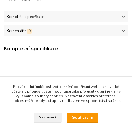
Kompletní specifikace
Komentáře
0
Kompletní specifikace
Pro základní funkčnost, zpříjemnění používání webu, analytické
účely a v případě udělení souhlasu také pro účely cílení reklamy
Zboží zařazeno v kategoriích
využíváme soubory cookies. Nastavení vlastních preferencí
cookies můžete kdykoli upravit odkazem ve spodní části stránek.
DĚTSKÉ KNIHY
BELETRIE NAD 10 LET
Souhlasím
Nastavení