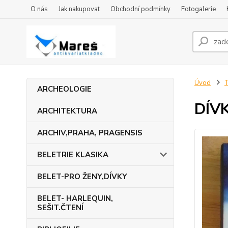
O nás
Jak nakupovat
Obchodní podmínky
Fotogalerie
Úvod
ARCHEOLOGIE
DÍVK
ARCHITEKTURA
ARCHIV,PRAHA, PRAGENSIS
BELETRIE KLASIKA
BELET-PRO ŽENY,DÍVKY
BELET- HARLEQUIN,
SEŠIT.ČTENÍ