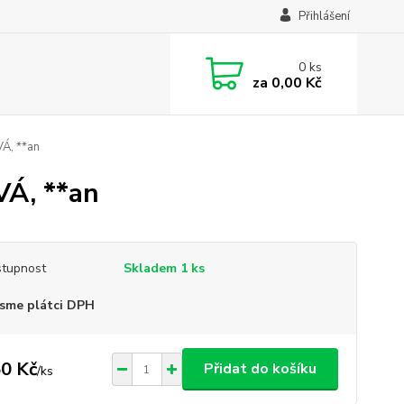
Přihlášení
0
ks
za
0,00 Kč
Á, **an
Á, **an
tupnost
Skladem 1 ks
sme plátci DPH
0 Kč
Přidat do košíku
/
ks