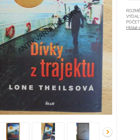
ROZMĚ
VYDAL
POČET
Hlídat 