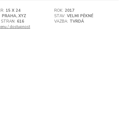
R:
15 X 24
ROK:
2017
:
PRAHA, XYZ
STAV:
VELMI PĚKNÉ
 STRAN:
616
VAZBA:
TVRDÁ
cenu / dostupnost