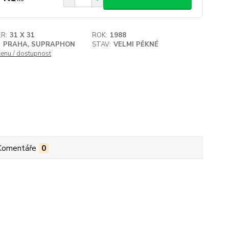
R:
31 X 31
ROK:
1988
:
PRAHA, SUPRAPHON
STAV:
VELMI PĚKNÉ
cenu / dostupnost
Komentáře
0