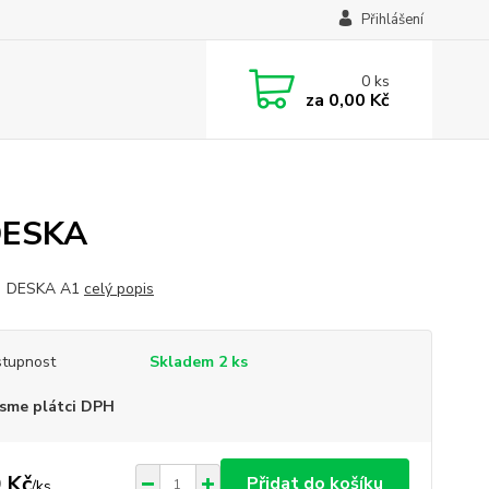
Přihlášení
0
ks
za
0,00 Kč
DESKA
 DESKA A1
celý popis
tupnost
Skladem 2 ks
sme plátci DPH
 Kč
Přidat do košíku
/
ks