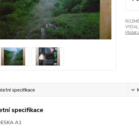
ROZMĚ
VYDAL
Hlídat 
etní specifikace
tní specifikace
DESKA A1