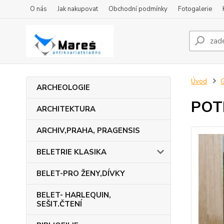
O nás
Jak nakupovat
Obchodní podmínky
Fotogalerie
Úvod
ARCHEOLOGIE
POT
ARCHITEKTURA
ARCHIV,PRAHA, PRAGENSIS
BELETRIE KLASIKA
BELET-PRO ŽENY,DÍVKY
BELET- HARLEQUIN,
SEŠIT.ČTENÍ