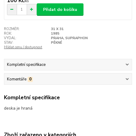
100 Kč
/
ks
Přidat do košíku
ROZMĚR:
31 X 31
ROK:
1985
VYDAL:
PRAHA, SUPRAPHON
STAV:
PĚKNÉ
Hlídat cenu / dostupnost
Kompletní specifikace
Komentáře
0
Kompletní specifikace
deska je hraná
Zboží zařazeno v kategoriích