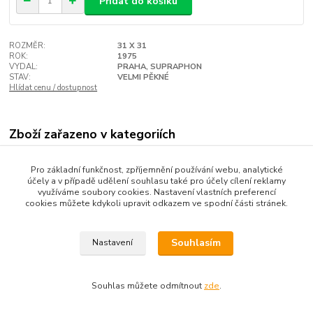
Přidat do košíku
ROZMĚR:
31 X 31
ROK:
1975
VYDAL:
PRAHA, SUPRAPHON
STAV:
VELMI PĚKNÉ
Hlídat cenu / dostupnost
Zboží zařazeno v kategoriích
GRAMODESKY
Pro základní funkčnost, zpříjemnění používání webu, analytické
MLUVENÉ SLOVO
účely a v případě udělení souhlasu také pro účely cílení reklamy
využíváme soubory cookies. Nastavení vlastních preferencí
cookies můžete kdykoli upravit odkazem ve spodní části stránek.
Souhlasím
Nastavení
Upravit sběr cookies.
Souhlas můžete odmítnout
zde
.
Vytvořeno na
Eshop-rychle.cz