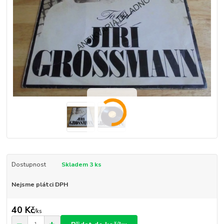
Dostupnost
Skladem 3 ks
Nejsme plátci DPH
40 Kč
/
ks