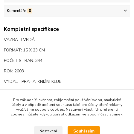
Komentáře
0
Kompletní specifikace
VAZBA: TVRDÁ
FORMÁT: 15 X 23 CM
POČET STRAN: 344
ROK: 2003
VYDAL- PRAHA, KNIŽNÍ KLUB
STAV- VELMI PĚKNÉ,
Pro základní funkčnost, zpříjemnění používání webu, analytické
účely a v případě udělení souhlasu také pro účely cílení reklamy
využíváme soubory cookies. Nastavení vlastních preferencí
cookies můžete kdykoli upravit odkazem ve spodní části stránek.
Zboží zařazeno v kategoriích
HISTORIE - FAKTA
Souhlasím
Nastavení