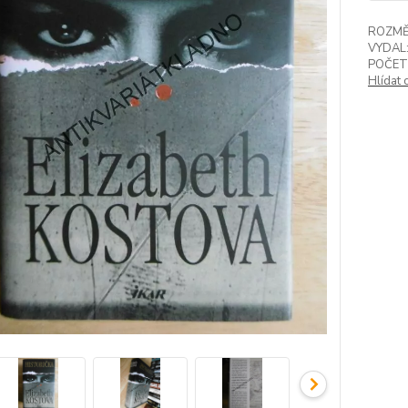
ROZMĚ
VYDAL
POČET
Hlídat 