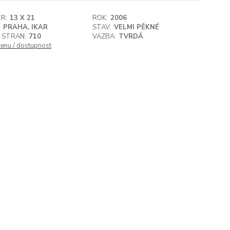
R:
13 X 21
ROK:
2006
:
PRAHA, IKAR
STAV:
VELMI PĚKNÉ
 STRAN:
710
VAZBA:
TVRDÁ
cenu / dostupnost