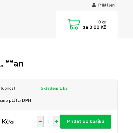
Přihlášení
0
ks
za
0,00 Kč
 **an
tupnost
Skladem 1 ks
sme plátci DPH
 Kč
Přidat do košíku
/
ks