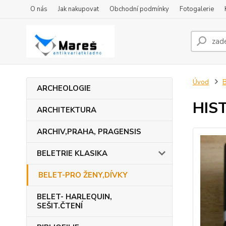
O nás
Jak nakupovat
Obchodní podmínky
Fotogalerie
Úvod
ARCHEOLOGIE
HIS
ARCHITEKTURA
ARCHIV,PRAHA, PRAGENSIS
BELETRIE KLASIKA
BELET-PRO ŽENY,DÍVKY
BELET- HARLEQUIN,
SEŠIT.ČTENÍ