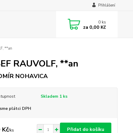
Přihlášení
0
ks
za
0,00 Kč
, **an
EF RAUVOLF, **an
OMÍR NOHAVICA
tupnost
Skladem 1 ks
sme plátci DPH
 Kč
Přidat do košíku
/
ks