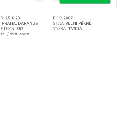
R:
15 X 23
ROK:
2007
:
PRAHA, DARANUS
STAV:
VELMI PĚKNÉ
 STRAN:
352
VAZBA:
TVRDÁ
cenu / dostupnost