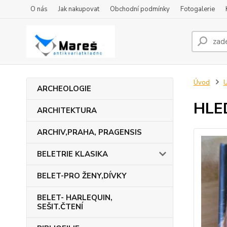
O nás
Jak nakupovat
Obchodní podmínky
Fotogalerie
Úvod
U
ARCHEOLOGIE
HLE
ARCHITEKTURA
ARCHIV,PRAHA, PRAGENSIS
BELETRIE KLASIKA
BELET-PRO ŽENY,DÍVKY
BELET- HARLEQUIN,
SEŠIT.ČTENÍ