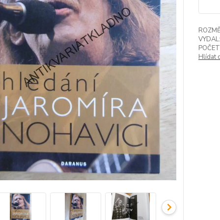
ROZMĚ
VYDAL
POČET
Hlídat 