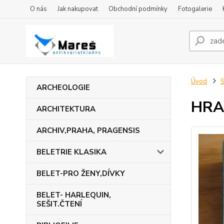
O nás
Jak nakupovat
Obchodní podmínky
Fotogalerie
Úvod
S
ARCHEOLOGIE
HRA
ARCHITEKTURA
ARCHIV,PRAHA, PRAGENSIS
BELETRIE KLASIKA
BELET-PRO ŽENY,DÍVKY
BELET- HARLEQUIN,
SEŠIT.ČTENÍ