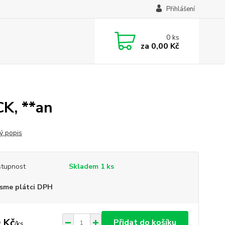
Přihlášení
0
ks
za
0,00 Kč
K, **an
ý popis
tupnost
Skladem 1 ks
sme plátci DPH
 Kč
Přidat do košíku
/
ks