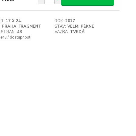
R:
17 X 24
ROK:
2017
:
PRAHA, FRAGMENT
STAV:
VELMI PĚKNÉ
 STRAN:
48
VAZBA:
TVRDÁ
cenu / dostupnost