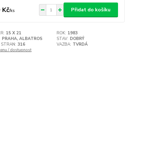
 Kč
Přidat do košíku
/
ks
R:
15 X 21
ROK:
1983
:
PRAHA, ALBATROS
STAV:
DOBRÝ
 STRAN:
316
VAZBA:
TVRDÁ
cenu / dostupnost