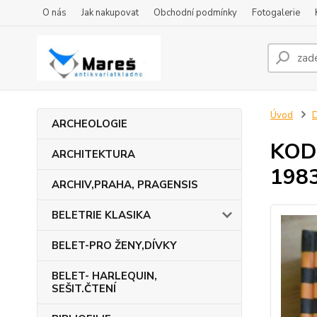
O nás
Jak nakupovat
Obchodní podmínky
Fotogalerie
Úvod
ARCHEOLOGIE
KOD
ARCHITEKTURA
1983
ARCHIV,PRAHA, PRAGENSIS
BELETRIE KLASIKA
BELET-PRO ŽENY,DÍVKY
BELET- HARLEQUIN,
SEŠIT.ČTENÍ