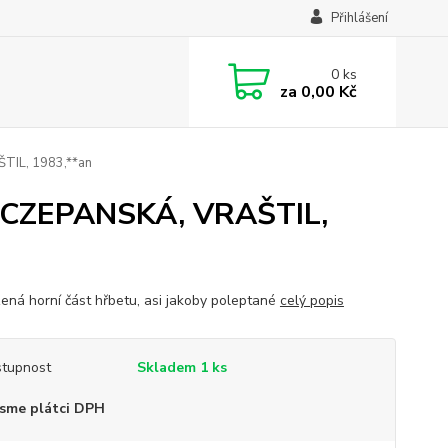
Přihlášení
0
ks
za
0,00 Kč
IL, 1983,**an
ZCZEPANSKÁ, VRAŠTIL,
ená horní část hřbetu, asi jakoby poleptané
celý popis
tupnost
Skladem 1 ks
sme plátci DPH