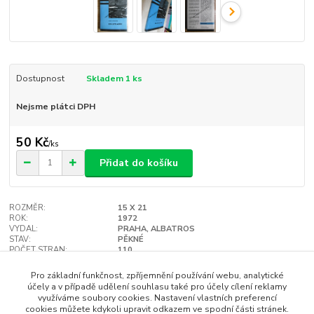
Dostupnost
Skladem 1 ks
Nejsme plátci DPH
50 Kč
/
ks
Přidat do košíku
ROZMĚR:
15 X 21
ROK:
1972
VYDAL:
PRAHA, ALBATROS
STAV:
PĚKNÉ
POČET STRAN:
110
VAZBA:
TVRDÁ
Hlídat cenu / dostupnost
Pro základní funkčnost, zpříjemnění používání webu, analytické
účely a v případě udělení souhlasu také pro účely cílení reklamy
využíváme soubory cookies. Nastavení vlastních preferencí
cookies můžete kdykoli upravit odkazem ve spodní části stránek.