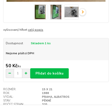
vyšisovaný hřbet
celý popis
Dostupnost
Skladem 1 ks
Nejsme plátci DPH
50 Kč
/
ks
Přidat do košíku
ROZMĚR:
15 X 21
ROK:
1988
VYDAL:
PRAHA, ALBATROS
STAV:
PĚKNÉ
POČET STRAN:
320
VAZBA:
TVRDÁ
Hlídat cenu / dostupnost