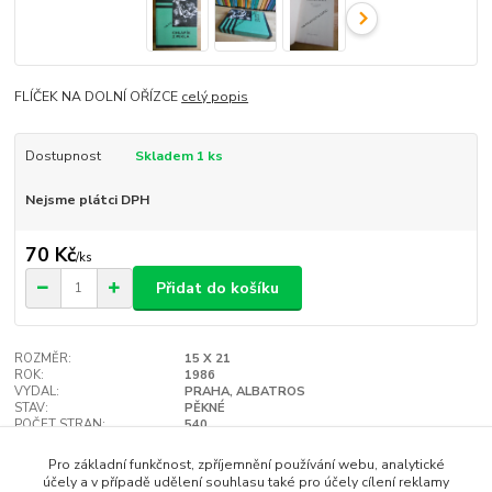
FLÍČEK NA DOLNÍ OŘÍZCE
celý popis
Dostupnost
Skladem 1 ks
Nejsme plátci DPH
70 Kč
/
ks
Přidat do košíku
ROZMĚR:
15 X 21
ROK:
1986
VYDAL:
PRAHA, ALBATROS
STAV:
PĚKNÉ
POČET STRAN:
540
VAZBA:
TVRDÁ
Hlídat cenu / dostupnost
Pro základní funkčnost, zpříjemnění používání webu, analytické
účely a v případě udělení souhlasu také pro účely cílení reklamy