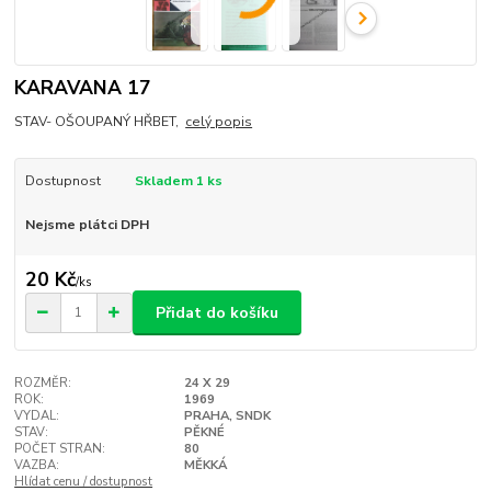
KARAVANA 17
STAV- OŠOUPANÝ HŘBET,
celý popis
Dostupnost
Skladem 1 ks
Nejsme plátci DPH
20 Kč
/
ks
Přidat do košíku
ROZMĚR:
24 X 29
ROK:
1969
VYDAL:
PRAHA, SNDK
STAV:
PĚKNÉ
POČET STRAN:
80
VAZBA:
MĚKKÁ
Hlídat cenu / dostupnost