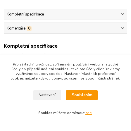
Kompletní specifikace
Komentáře
0
Kompletní specifikace
STAV- OŠOUPANÝ HŘBET,
Pro základní funkčnost, zpříjemnění používání webu, analytické
účely a v případě udělení souhlasu také pro účely cílení reklamy
využíváme soubory cookies. Nastavení vlastních preferencí
cookies můžete kdykoli upravit odkazem ve spodní části stránek.
Zboží zařazeno v kategoriích
DOBROD-KARAVANA,RODOKAPS,UNGER
Souhlasím
Nastavení
Souhlas můžete odmítnout
zde
.
Upravit sběr cookies.