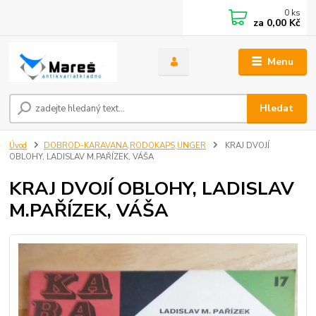
0
ks
za
0,00 Kč
Menu
Hledat
Úvod
DOBROD-KARAVANA,RODOKAPS,UNGER
KRAJ DVOJÍ
OBLOHY, LADISLAV M.PAŘÍZEK, VÁŠA
KRAJ DVOJÍ OBLOHY, LADISLAV
M.PAŘÍZEK, VÁŠA