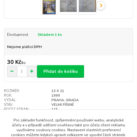
Dostupnost
Skladem 1 ks
Nejsme plátci DPH
30 Kč
/
ks
Přidat do košíku
ROZMĚR:
13 X 21
ROK:
1999
VYDAL:
PRAHA, GRADA
STAV:
VELMI PĚKNÉ
POČET STRAN:
115
VAZBA:
MĚKKÁ
Hlídat cenu / dostupnost
Pro základní funkčnost, zpříjemnění používání webu, analytické
účely a v případě udělení souhlasu také pro účely cílení reklamy
využíváme soubory cookies. Nastavení vlastních preferencí
cookies můžete kdykoli upravit odkazem ve spodní části stránek.