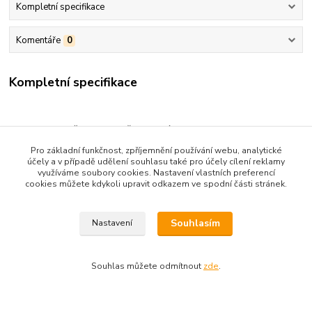
Kompletní specifikace
Komentáře
0
Kompletní specifikace
STAV- POD PŘEBALEM OŠOUPANÉ ROHY
Pro základní funkčnost, zpříjemnění používání webu, analytické
účely a v případě udělení souhlasu také pro účely cílení reklamy
využíváme soubory cookies. Nastavení vlastních preferencí
cookies můžete kdykoli upravit odkazem ve spodní části stránek.
Zboží zařazeno v kategoriích
BELET-PRO ŽENY,DÍVKY
Souhlasím
Nastavení
Souhlas můžete odmítnout
zde
.
Upravit sběr cookies.