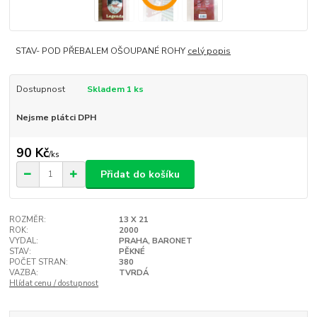
STAV- POD PŘEBALEM OŠOUPANÉ ROHY
celý popis
Dostupnost
Skladem 1 ks
Nejsme plátci DPH
90 Kč
/
ks
Přidat do košíku
ROZMĚR:
13 X 21
ROK:
2000
VYDAL:
PRAHA, BARONET
STAV:
PĚKNÉ
POČET STRAN:
380
VAZBA:
TVRDÁ
Hlídat cenu / dostupnost