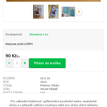
Dostupnost
Skladem 1 ks
Nejsme plátci DPH
90 Kč
/
ks
Přidat do košíku
ROZMĚR:
16 X 23
ROK:
2010
VYDAL:
PRAHA, PRÁH
STAV:
VELMI PĚKNÉ
POČET STRAN:
144
VAZBA:
TVRDÁ
Hlídat cenu / dostupnost
Pro základní funkčnost, zpříjemnění používání webu, analytické
účely a v případě udělení souhlasu také pro účely cílení reklamy