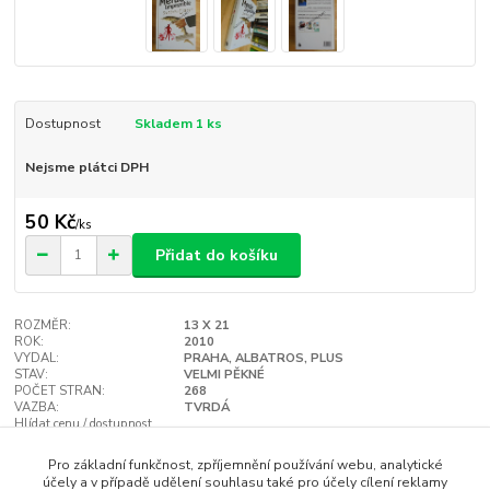
Dostupnost
Skladem 1 ks
Nejsme plátci DPH
50 Kč
/
ks
Přidat do košíku
ROZMĚR:
13 X 21
ROK:
2010
VYDAL:
PRAHA, ALBATROS, PLUS
STAV:
VELMI PĚKNÉ
POČET STRAN:
268
VAZBA:
TVRDÁ
Hlídat cenu / dostupnost
Pro základní funkčnost, zpříjemnění používání webu, analytické
účely a v případě udělení souhlasu také pro účely cílení reklamy