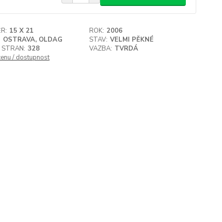
R:
15 X 21
ROK:
2006
:
OSTRAVA, OLDAG
STAV:
VELMI PĚKNÉ
 STRAN:
328
VAZBA:
TVRDÁ
cenu / dostupnost