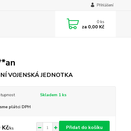
Přihlášení
0
ks
za
0,00 Kč
**an
TNÍ VOJENSKÁ JEDNOTKA
tupnost
Skladem 1 ks
sme plátci DPH
 Kč
Přidat do košíku
/
ks