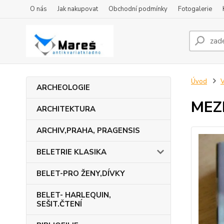
O nás
Jak nakupovat
Obchodní podmínky
Fotogalerie
Úvod
ARCHEOLOGIE
MEZ
ARCHITEKTURA
ARCHIV,PRAHA, PRAGENSIS
BELETRIE KLASIKA
BELET-PRO ŽENY,DÍVKY
BELET- HARLEQUIN,
SEŠIT.ČTENÍ