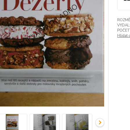
ROZMĚ
VYDAL
POČET
Hlídat 