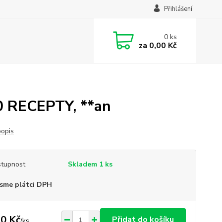
Přihlášení
0
ks
za
0,00 Kč
 RECEPTY, **an
popis
tupnost
Skladem 1 ks
sme plátci DPH
0 Kč
Přidat do košíku
/
ks