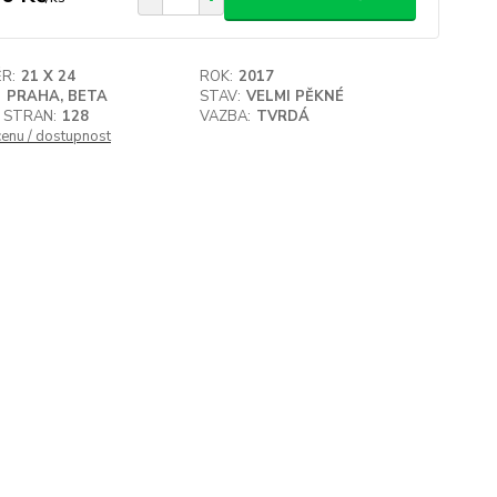
R:
21 X 24
ROK:
2017
:
PRAHA, BETA
STAV:
VELMI PĚKNÉ
 STRAN:
128
VAZBA:
TVRDÁ
cenu / dostupnost