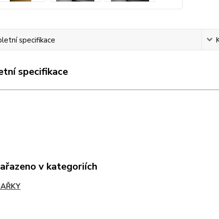
etní specifikace
tní specifikace
zařazeno v kategoriích
HAŘKY