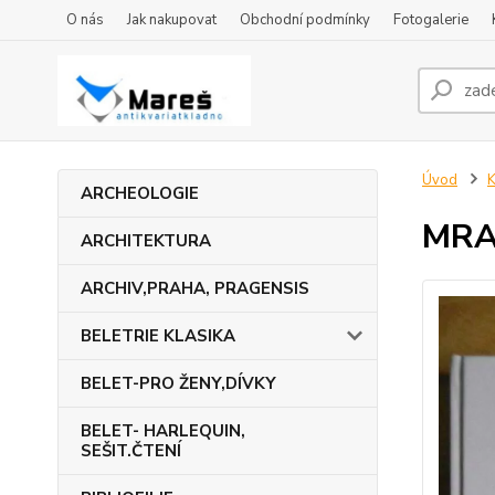
O nás
Jak nakupovat
Obchodní podmínky
Fotogalerie
Úvod
ARCHEOLOGIE
MRA
ARCHITEKTURA
ARCHIV,PRAHA, PRAGENSIS
BELETRIE KLASIKA
BELET-PRO ŽENY,DÍVKY
BELET- HARLEQUIN,
SEŠIT.ČTENÍ