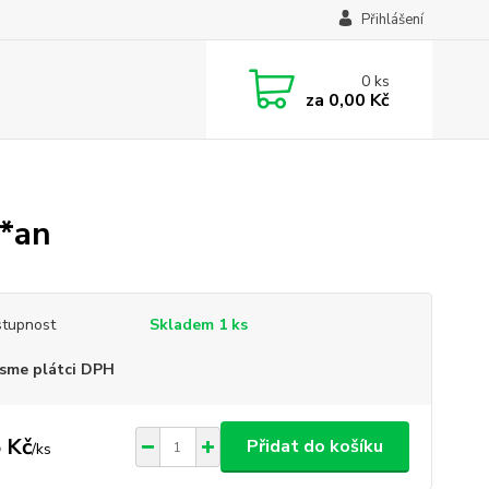
Přihlášení
0
ks
za
0,00 Kč
*an
tupnost
Skladem 1 ks
sme plátci DPH
 Kč
Přidat do košíku
/
ks