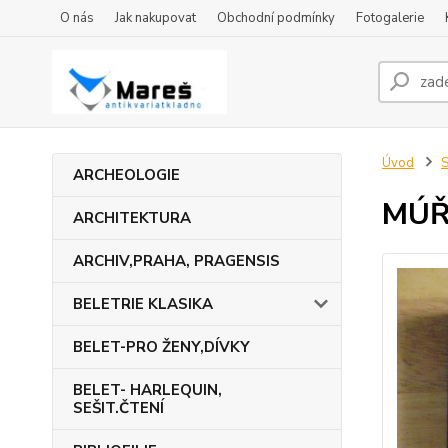
O nás
Jak nakupovat
Obchodní podmínky
Fotogalerie
Úvod
S
ARCHEOLOGIE
MÚŘÍ
ARCHITEKTURA
ARCHIV,PRAHA, PRAGENSIS
BELETRIE KLASIKA
BELET-PRO ŽENY,DÍVKY
BELET- HARLEQUIN,
SEŠIT.ČTENÍ