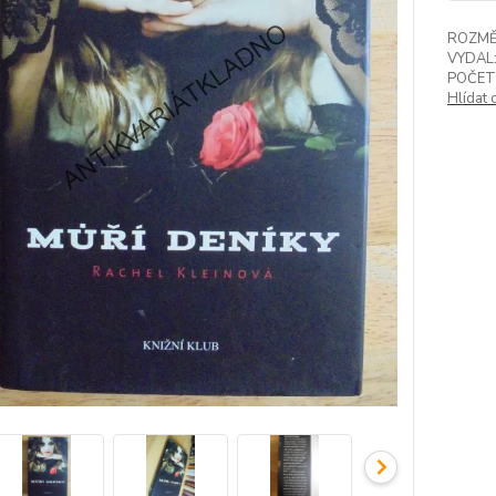
ROZMĚ
VYDAL
POČET
Hlídat 