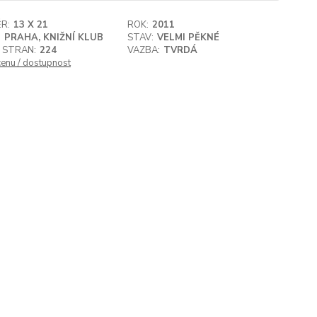
R:
13 X 21
ROK:
2011
:
PRAHA, KNIŽNÍ KLUB
STAV:
VELMI PĚKNÉ
 STRAN:
224
VAZBA:
TVRDÁ
cenu / dostupnost