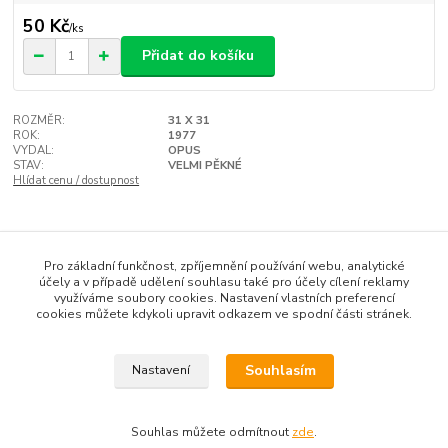
50 Kč
/
ks
Přidat do košíku
ROZMĚR:
31 X 31
ROK:
1977
VYDAL:
OPUS
STAV:
VELMI PĚKNÉ
Hlídat cenu / dostupnost
Zboží zařazeno v kategoriích
Pro základní funkčnost, zpříjemnění používání webu, analytické
GRAMODESKY
účely a v případě udělení souhlasu také pro účely cílení reklamy
využíváme soubory cookies. Nastavení vlastních preferencí
cookies můžete kdykoli upravit odkazem ve spodní části stránek.
Souhlasím
Nastavení
Upravit sběr cookies.
Souhlas můžete odmítnout
zde
.
Vytvořeno na
Eshop-rychle.cz