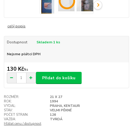
celý popis
Dostupnost
Skladem 1 ks
Nejsme plátci DPH
130 Kč
/
ks
Přidat do košíku
ROZMĚR:
21 X 27
ROK:
1994
VYDAL:
PRAHA, KENTAUR
STAV:
VELMI PĚKNÉ
POČET STRAN:
126
VAZBA:
TVRDÁ
Hlídat cenu / dostupnost