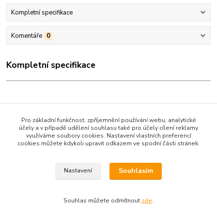
Kompletní specifikace
Komentáře
0
Kompletní specifikace
Pro základní funkčnost, zpříjemnění používání webu, analytické
účely a v případě udělení souhlasu také pro účely cílení reklamy
využíváme soubory cookies. Nastavení vlastních preferencí
cookies můžete kdykoli upravit odkazem ve spodní části stránek.
Zboží zařazeno v kategoriích
DĚTSKÉ KNIHY - POHÁDKY
Souhlasím
Nastavení
Souhlas můžete odmítnout
zde
.