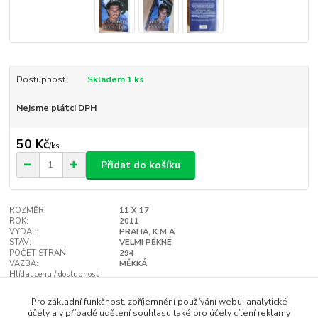
Dostupnost
Skladem 1 ks
Nejsme plátci DPH
50 Kč
/
ks
Přidat do košíku
ROZMĚR:
11 X 17
ROK:
2011
VYDAL:
PRAHA, K.M.A
STAV:
VELMI PĚKNÉ
POČET STRAN:
294
VAZBA:
MĚKKÁ
Hlídat cenu / dostupnost
Pro základní funkčnost, zpříjemnění používání webu, analytické
účely a v případě udělení souhlasu také pro účely cílení reklamy