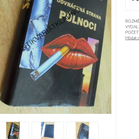
ROZMĚ
VYDAL
POČET
Hlídat 