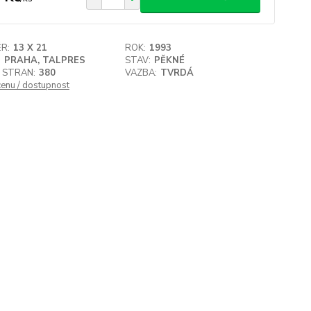
R:
13 X 21
ROK:
1993
:
PRAHA, TALPRES
STAV:
PĚKNÉ
 STRAN:
380
VAZBA:
TVRDÁ
cenu / dostupnost