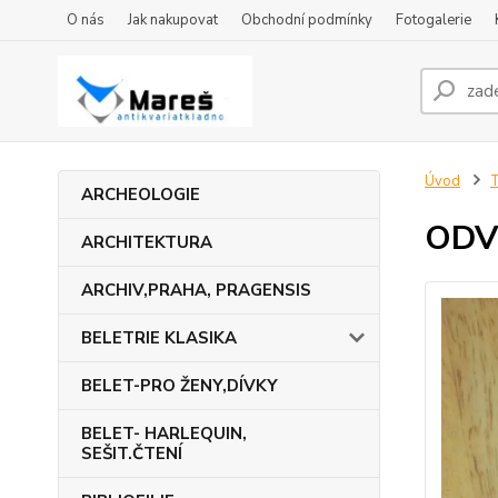
O nás
Jak nakupovat
Obchodní podmínky
Fotogalerie
Úvod
ARCHEOLOGIE
ODV
ARCHITEKTURA
ARCHIV,PRAHA, PRAGENSIS
BELETRIE KLASIKA
BELET-PRO ŽENY,DÍVKY
BELET- HARLEQUIN,
SEŠIT.ČTENÍ