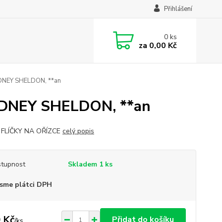
Přihlášení
0
ks
za
0,00 Kč
NEY SHELDON, **an
DNEY SHELDON, **an
 FLÍČKY NA OŘÍZCE
celý popis
tupnost
Skladem 1 ks
sme plátci DPH
 Kč
Přidat do košíku
/
ks